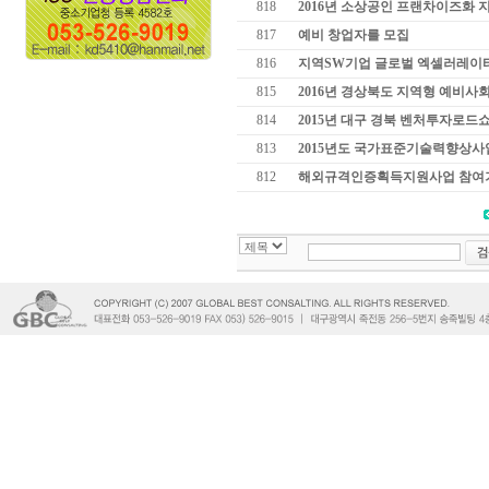
818
2016년 소상공인 프랜차이즈화
817
예비 창업자를 모집
816
지역SW기업 글로벌 엑셀러레이
815
2016년 경상북도 지역형 예비사
814
2015년 대구 경북 벤처투자로드
813
2015년도 국가표준기술력향상사
812
해외규격인증획득지원사업 참여